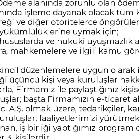
 Ödeme alanında zorunlu olan ödeme
mında işleme dayanak olacak tüm ka
ği ve diğer otoritelerce öngörülen
 yükümlülüklerine uymak için;
hususlarda ve hukuki uyuşmazlıklar
ra, mahkemelere ve ilgili kamu göre
ikincil düzenlemelere uygun olarak i
ceği üçüncü kişi veya kuruluşlar ha
la, Firmamız ile paylaştığınız kişise
uluşlar; başta Firmamızın e-ticaret a
c. A.Ş. olmak üzere, tedarikçiler, ka
e kuruluşlar, faaliyetlerimizi yürütme
lınan, iş birliği yaptığımız program o
 3. kişilerdir.