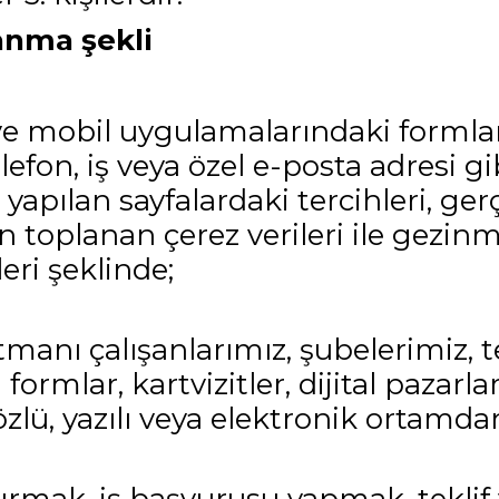
lanma şekli
ve mobil uygulamalarındaki formlar 
fon, iş veya özel e-posta adresi gibi 
ş yapılan sayfalardaki tercihleri, ger
dan toplanan çerez verileri ile gezin
eri şeklinde;
anı çalışanlarımız, şubelerimiz, te
 formlar, kartvizitler, dijital pazar
özlü, yazılı veya elektronik ortamda