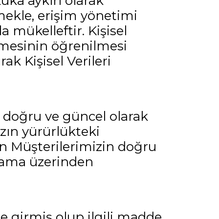
uka aykırı olarak
emekle, erişim yönetimi
a mükelleftir. Kişisel
ilmesinin öğrenilmesi
k Kişisel Verileri
i doğru ve güncel olarak
ın yürürlükteki
n Müşterilerimizin doğru
ulama üzerinden
e girmiş olup ilgili madde