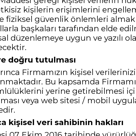
Maddesi gereği kişisel verilerin huk
kisiz kişilerin erişimlerini engell
ve fiziksel güvenlik önlemleri almakl
llarla başkaları tarafından elde ed
al düzenlemeye uygun ve yazılı olara
cektir.
 ve doğru tutulması
nca Firmamızın kişisel verileriniz
nmaktadır. Bu kapsamda Firmamız
lüklerini yerine getirebilmesi içi
aşması veya web sitesi / mobil uyg
dir.
 kişisel veri sahibinin hakları
si 07 Ekim 2016 tarihinde yürürlüğ