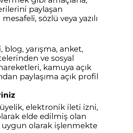
f vermek gibi amaçlarla,
erilerini paylaşan
 mesafeli, sözlü veya yazılı
i, blog, yarışma, anket,
elerinden ve sosyal
hareketleri, kamuya açık
ndan paylaşıma açık profil
iniz
lik, elektronik ileti izni,
larak elde edilmiş olan
ra uygun olarak işlenmekte