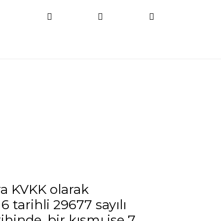
ra KVKK olarak
 tarihli 29677 sayılı
hinde, bir kısmı ise 7