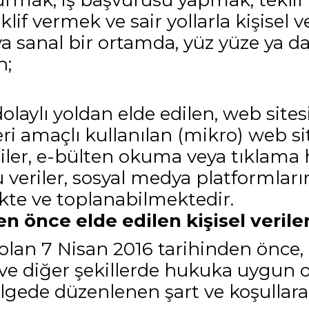
 kurmak, iş başvurusu yapmak, tekli
klif vermek ve sair yollarla kişisel v
eya sanal bir ortamda, yüz yüze ya da
n;
olaylı yoldan elde edilen, web sites
 amaçlı kullanılan (mikro) web sit
iler, e-bülten okuma veya tıklama 
 veriler, sosyal medya platformları
ekte ve toplanabilmektedir.
 önce elde edilen kişisel veriler
lan 7 Nisan 2016 tarihinden önce, üye
ve diğer şekillerde hukuka uygun o
 belgede düzenlenen şart ve koşulla