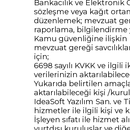
Bankacılık ve Elektronik
sözleşme veya kağıt orta
düzenlemek; mevzuat gere
raporlama, bilgilendirme
Kamu güvenliğine ilişkin 
mevzuat gereği savcılıkla
için;
6698 sayılı KVKK ve ilgili 
verilerinizin aktarılabile
Yukarıda belirtilen amaçlar
aktarılabileceği kişi /kur
IdeaSoft Yazılım San. ve Ti
hizmetler ile ilgili kişi v
İşleyen sıfatı ile hizmet a
yurtdışı kuruluşlar ve diğer