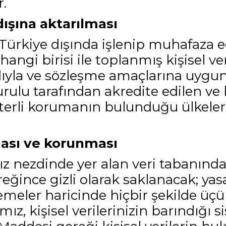
.
tdışına aktarılması
 Türkiye dışında işlenip muhafaza 
ngi birisi ile toplanmış kişisel ve
yla ve sözleşme amaçlarına uygun 
rulu tarafından akredite edilen ve k
rli korumanın bulunduğu ülkelere
ması ve korunması
mız nezdinde yer alan veri tabanınd
ğince gizli olarak saklanacak; yasa
emeler haricinde hiçbir şekilde üçün
z, kişisel verilerinizin barındığı si