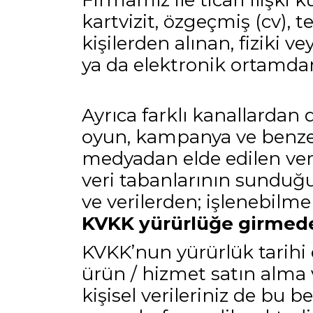
Firmamız ile ticari ilişki
kartvizit, özgeçmiş (cv), te
kişilerden alınan, fiziki v
ya da elektronik ortamda
Ayrıca farklı kanallardan d
oyun, kampanya ve benzeri
medyadan elde edilen ver
veri tabanlarının sunduğu
ve verilerden; işlenebilm
KVKK yürürlüğe girmeden
KVKK’nun yürürlük tarihi o
ürün / hizmet satın alma 
kişisel verileriniz de bu