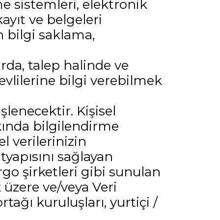
 sistemleri, elektronik
yıt ve belgeleri
 bilgi saklama,
da, talep halinde ve
vlilerine bilgi verebilmek
şlenecektir. Kişisel
kkında bilgilendirme
l verilerinizin
ltyapısını sağlayan
rgo şirketleri gibi sunulan
k üzere ve/veya Veri
rtağı kuruluşları, yurtiçi /