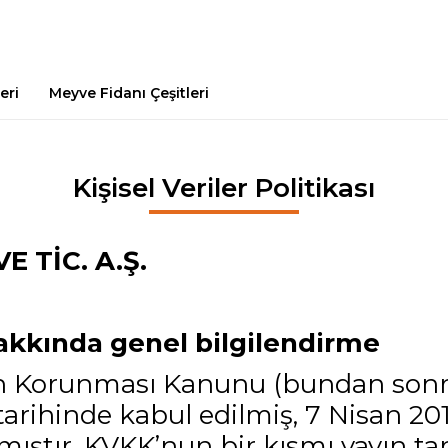
eri
Meyve Fidanı Çeşitleri
Kişisel Veriler Politikası
 TİC. A.Ş.
hakkında genel bilgilendirme
lerin Korunması Kanunu (bundan son
tarihinde kabul edilmiş, 7 Nisan 2016
ştır. KVKK’nun bir kısmı yayın tari