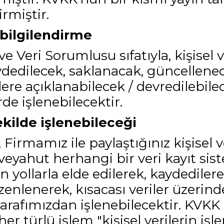
rmiştir.
 bilgilendirme
e Veri Sorumlusu sıfatıyla, kişisel v
ydedilecek, saklanacak, güncellene
ere açıklanabilecek / devredilebilec
de işlenebilecektir.
şekilde işlenebileceği
 Firmamız ile paylaştığınız kişisel 
veyahut herhangi bir veri kayıt si
 yollarla elde edilerek, kaydediler
zenlenerek, kısacası veriler üzerind
tarafımızdan işlenebilecektir. KVK
her türlü işlem "kişisel verilerin iş