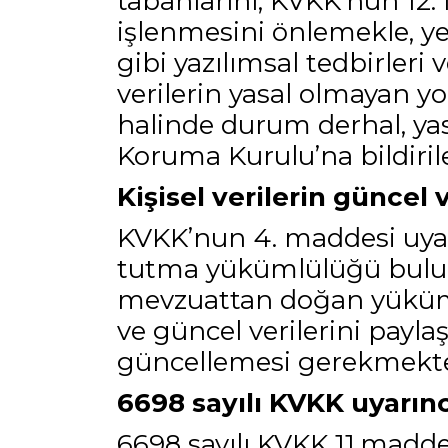
tabanlarını, KVKK’nun 12. 
işlenmesini önlemekle, yet
gibi yazılımsal tedbirleri 
verilerin yasal olmayan yo
halinde durum derhal, yas
Koruma Kurulu’na bildirile
Kişisel verilerin güncel
KVKK’nun 4. maddesi uyarı
tutma yükümlülüğü bulu
mevzuattan doğan yükümlü
ve güncel verilerini payl
güncellemesi gerekmekte
6698 sayılı KVKK uyarınca
6698 sayılı KVKK 11.madde